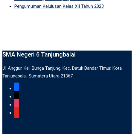
Pengumuman Kelulusan Kelas XII Tahun 2023
SMA Negeri 6 Tanjungbalai
Jl. Anggur, Kel. Bunga Tanjung, Kec. Datuk Bandar Timur, Kota
Tanjungbalai, Sumatera Utara 21367
facebook
x
instagram
youtube