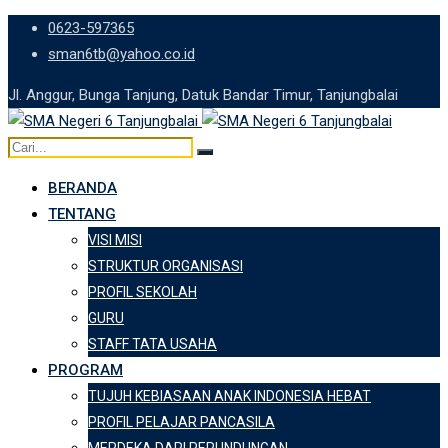
Skip
0623-597365
to
sman6tb@yahoo.co.id
content
Jl. Anggur, Bunga Tanjung, Datuk Bandar Timur, Tanjungbalai
BERANDA
TENTANG
VISI MISI
STRUKTUR ORGANISASI
PROFIL SEKOLAH
GURU
STAFF TATA USAHA
PROGRAM
TUJUH KEBIASAAN ANAK INDONESIA HEBAT
PROFIL PELAJAR PANCASILA