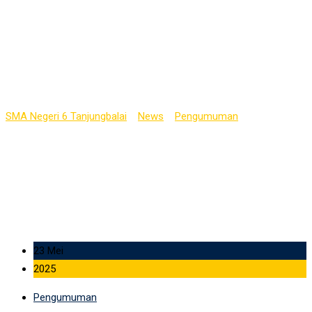
Seleksi Penerimaan
Siswa Baru TP
2025/2026
SMA Negeri 6 Tanjungbalai
>
News
>
Pengumuman
>
Seleksi
Penerimaan Siswa Baru TP 2025/2026
23 Mei
2025
Pengumuman